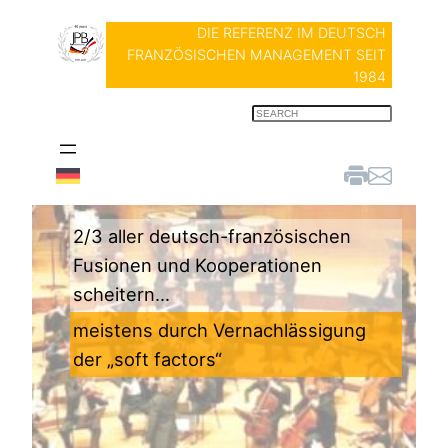
DIE REFERENZ IM DEUTSCH
FRANZÖSISCHEN MANAGEMENT SEIT
1984
S
e
a
r
c
h
2/3 aller deutsch-französischen
Fusionen und Kooperationen
scheitern…
meistens durch Vernachlässigung
der „soft factors“