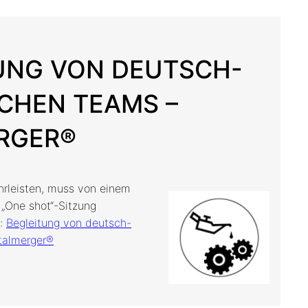
TUNG VON DEUTSCH-
CHEN TEAMS –
RGER®
rleisten, muss von einem
 „One shot“-Sitzung
e:
Begleitung von deutsch-
talmerger®