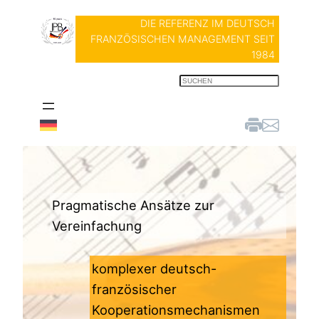
Zum
DIE REFERENZ IM DEUTSCH
Inhalt
FRANZÖSISCHEN MANAGEMENT SEIT
springen
1984
S
u
c
h
e
n
Pragmatische Ansätze zur
Vereinfachung
komplexer deutsch-
französischer
Kooperationsmechanismen