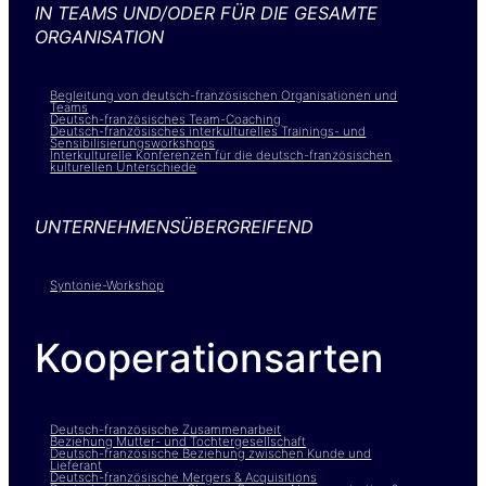
IN TEAMS UND/ODER FÜR DIE GESAMTE
ORGANISATION
Begleitung von deutsch-französischen Organisationen und
Teams
Deutsch-französisches Team-Coaching
Deutsch-französisches interkulturelles Trainings- und
Sensibilisierungsworkshops
Interkulturelle Konferenzen für die deutsch-französischen
kulturellen Unterschiede
UNTERNEHMENSÜBERGREIFEND
Syntonie-Workshop
Kooperationsarten
Deutsch-französische Zusammenarbeit
Beziehung Mutter- und Tochtergesellschaft
Deutsch-französische Beziehung zwischen Kunde und
Lieferant
Deutsch-französische Mergers & Acquisitions