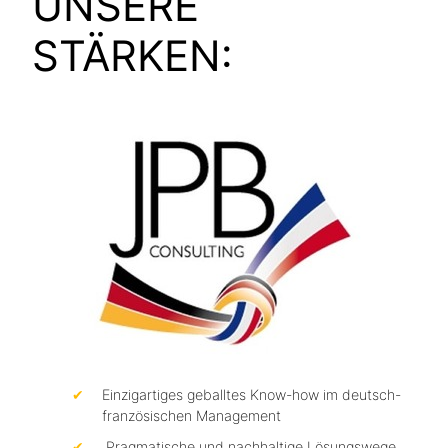
UNSERE
STÄRKEN:
Einzigartiges geballtes Know-how im deutsch-
französischen Management
Pragmatische und nachhaltige Lösungswege,