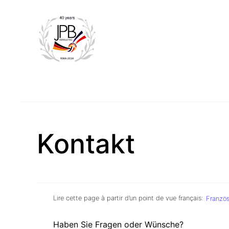
Zum
Inhalt
springen
Kontakt
Lire cette page à partir d’un point de vue français:
Französ
Haben Sie Fragen oder Wünsche?