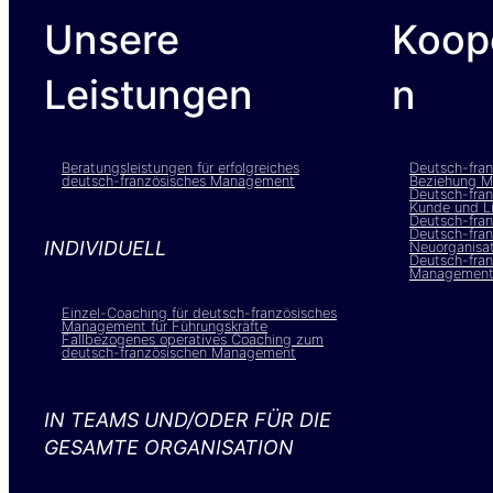
Unsere
Koop
Leistungen
n
Beratungsleistungen für erfolgreiches
Deutsch-fra
deutsch-französisches Management
Beziehung Mu
Deutsch-fra
Kunde und Li
Deutsch-fran
Deutsch-fran
INDIVIDUELL
Neuorganisat
Deutsch-fran
Managemen
Einzel-Coaching für deutsch-französisches
Management für Führungskräfte
Fallbezogenes operatives Coaching zum
deutsch-französischen Management
IN TEAMS UND/ODER FÜR DIE
GESAMTE ORGANISATION