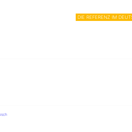
DIE REFERENZ IM DEU
isch