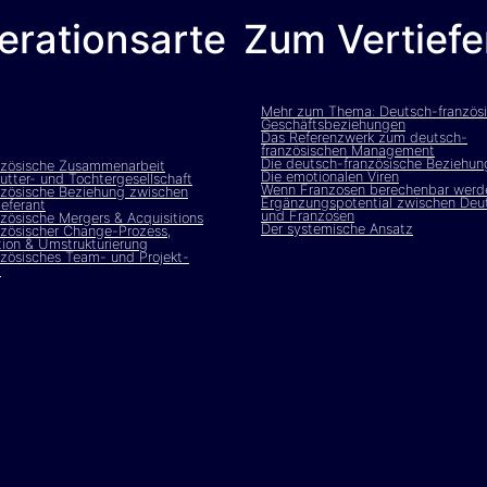
erationsarte
Zum Vertief
Mehr zum Thema: Deutsch-französ
Geschäftsbeziehungen
Das Referenzwerk zum deutsch-
französischen Management
Die deutsch-französische Beziehung
nzösische Zusammenarbeit
Die emotionalen Viren
tter- und Tochtergesellschaft
Wenn Franzosen berechenbar werd
nzösische Beziehung zwischen
Ergänzungspotential zwischen Deu
eferant
und Franzosen
zösische Mergers & Acquisitions
Der systemische Ansatz
zösischer Change-Prozess,
ion & Umstrukturierung
zösisches Team- und Projekt-
t