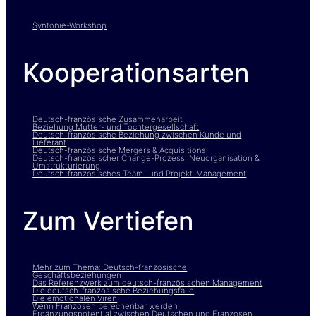
Syntonie-Workshop
Kooperationsarten
Deutsch-französische Zusammenarbeit
Beziehung Mutter- und Tochtergesellschaft
Deutsch-französische Beziehung zwischen Kunde und
Lieferant
Deutsch-französische Mergers & Acquisitions
Deutsch-französischer Change-Prozess, Neuorganisation &
Umstrukturierung
Deutsch-französisches Team- und Projekt-Management
Zum Vertiefen
Mehr zum Thema: Deutsch-französische
Geschäftsbeziehungen
Das Referenzwerk zum deutsch-französischen Management
Die deutsch-französische Beziehungsfalle
Die emotionalen Viren
Wenn Franzosen berechenbar werden
Ergänzungspotential zwischen Deutschen und Franzosen