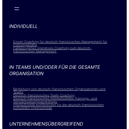
INDIVIDUELL
Einzel-Coaching für deutsch-französisches Management für
Führungskräfte
Fallbezogenes operatives Coaching zum deutsch-
französischen Management
IN TEAMS UND/ODER FÜR DIE GESAMTE
ORGANISATION
Begleitung von deutsch-französischen Organisationen und
Teams
Deutsch-französisches Team-Coaching
Deutsch-französisches interkulturelles Trainings- und
Sensibilisierungsworkshops
Interkulturelle Konferenzen für die deutsch-französischen
kulturellen Unterschiede
UNTERNEHMENSÜBERGREIFEND