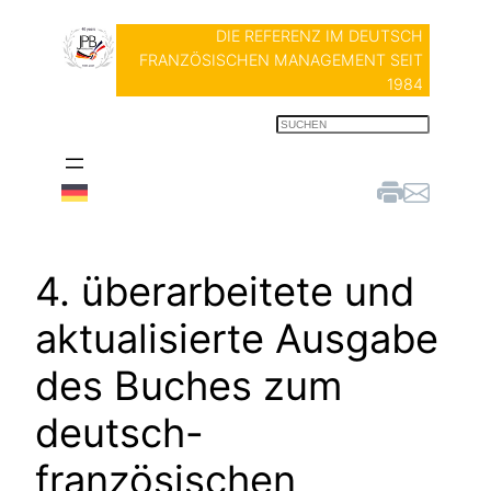
Zum
DIE REFERENZ IM DEUTSCH
Inhalt
FRANZÖSISCHEN MANAGEMENT SEIT
springen
1984
S
u
c
h
e
n
4. überarbeitete und
aktualisierte Ausgabe
des Buches zum
deutsch-
französischen